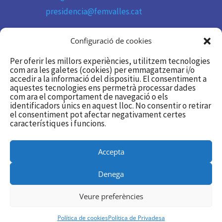
presidencia@femvalles.cat
Telèfon

Configuració de cookies
93 736 11 09
Per oferir les millors experiències, utilitzem tecnologies
com ara les galetes (cookies) per emmagatzemar i/o
accedir a la informació del dispositiu. El consentiment a
Segueix-nos
aquestes tecnologies ens permetrà processar dades

com ara el comportament de navegació o els
identificadors únics en aquest lloc. No consentir o retirar
Twitter/X
el consentiment pot afectar negativament certes
característiques i funcions.
Linkedin
Accepta
Utilitzem galetes per a oferir-te la millor experiència a la nostra
Denega
web.
Podeu esbrinar més sobre quines galetes estem utilitzant o
Veure preferències
desactivar-les en
Configurar
.
© 2025 femVallès
Política de privadesa
|
Política
de cookies |
Avís legal
|
Canal Ètic
Accepta
Rebutja
Configurar
Política de cookies
Política de Privadesa