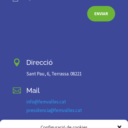
ENVIAR
Direcció

Sant Pau, 6, Terrassa. 08221
Mail

info@femvalles.cat
presidencia@femvalles.cat
Telèfon

Configuració de cookies