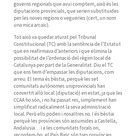
governs regionals que avui comptem, això és les
diputacions provincials, que serien substituïdes
per les noves regions o vegueries (cert, un nom
una mica arcaic).
Tot això va quedar aturat pel Tribunal
Constitucional (TC) amb la sentència de l’Estatut
que en reafirmava d’anteriors i que elimina la
possibilitat de l’ordenació del règim local de
Catalunya per part de la Generalitat. Diu el TC
que ens hem d’empassar les diputacions, com
arreu. El tema és bèstia, perquè les set
comunitats autònomes uniprovincials han
convertit allò local (diputació) en estat, ja que les
CCAA ho són, i no ha passat res, simplement han
simplificat radicalment la seva administració
local. Però ells poden i nosaltres no. I és bèstia
perquè les províncies són assumides a Castella,
Andalusia… i a les comunitats forals on,
recordem-ho, el País Basc són tres províncies