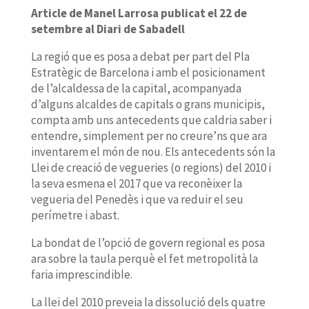
Article de Manel Larrosa publicat el 22 de
setembre al Diari de Sabadell
La regió que es posa a debat per part del Pla
Estratègic de Barcelona i amb el posicionament
de l’alcaldessa de la capital, acompanyada
d’alguns alcaldes de capitals o grans municipis,
compta amb uns antecedents que caldria saber i
entendre, simplement per no creure’ns que ara
inventarem el món de nou. Els antecedents són la
Llei de creació de vegueries (o regions) del 2010 i
la seva esmena el 2017 que va reconèixer la
vegueria del Penedès i que va reduir el seu
perímetre i abast.
La bondat de l’opció de govern regional es posa
ara sobre la taula perquè el fet metropolità la
faria imprescindible.
La llei del 2010 preveia la dissolució dels quatre