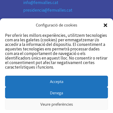
info@femvalles.cat
presidencia@femvalles.cat
Telèfon

Configuració de cookies
93 736 11 09
Per oferir les millors experiències, utilitzem tecnologies
com ara les galetes (cookies) per emmagatzemar i/o
accedir a la informació del dispositiu. El consentiment a
Segueix-nos

aquestes tecnologies ens permetrà processar dades
com ara el comportament de navegació o els
identificadors únics en aquest lloc. No consentir o retirar
Twitter/X
el consentiment pot afectar negativament certes
Linkedin
característiques i funcions.
Accepta
Utilitzem galetes per a oferir-te la millor experiència a la nostra
Denega
web.
Podeu esbrinar més sobre quines galetes estem utilitzant o
Veure preferències
desactivar-les en
Configurar
.
© 2025 femVallès
Política de privadesa
|
Política
de cookies |
Avís legal
|
Canal Ètic