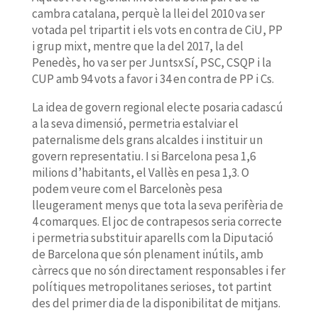
cambra catalana, perquè la llei del 2010 va ser
votada pel tripartit i els vots en contra de CiU, PP
i grup mixt, mentre que la del 2017, la del
Penedès, ho va ser per JuntsxSí, PSC, CSQP i la
CUP amb 94 vots a favor i 34 en contra de PP i Cs.
La idea de govern regional electe posaria cadascú
a la seva dimensió, permetria estalviar el
paternalisme dels grans alcaldes i instituir un
govern representatiu. I si Barcelona pesa 1,6
milions d’habitants, el Vallès en pesa 1,3. O
podem veure com el Barcelonès pesa
lleugerament menys que tota la seva perifèria de
4 comarques. El joc de contrapesos seria correcte
i permetria substituir aparells com la Diputació
de Barcelona que són plenament inútils, amb
càrrecs que no són directament responsables i fer
polítiques metropolitanes serioses, tot partint
des del primer dia de la disponibilitat de mitjans.