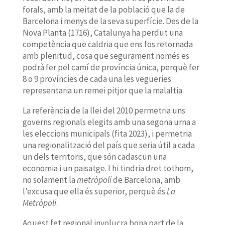
forals, amb la meitat de la població que la de
Barcelona i menys de la seva superfície. Des de la
Nova Planta (1716), Catalunya ha perdut una
competència que caldria que ens fos retornada
amb plenitud, cosa que segurament només es
podrà fer pel camí de província única, perquè fer
8 o 9 províncies de cada una les vegueries
representaria un remei pitjor que la malaltia.
La referència de la llei del 2010 permetria uns
governs regionals elegits amb una segona urna a
les eleccions municipals (fita 2023), i permetria
una regionalització del país que seria útil a cada
un dels territoris, que són cadascun una
economia i un paisatge. I hi tindria dret tothom,
no solament la
metròpoli
de Barcelona, amb
l’excusa que ella és superior, perquè és
La
Metròpoli
.
Aquest fet regional involucra bona part de la