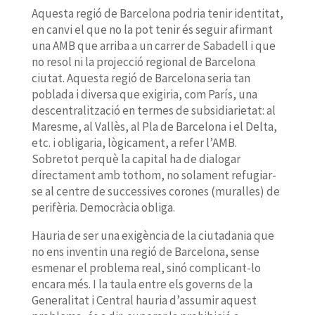
Aquesta regió de Barcelona podria tenir identitat,
en canvi el que no la pot tenir és seguir afirmant
una AMB que arriba a un carrer de Sabadell i que
no resol ni la projecció regional de Barcelona
ciutat. Aquesta regió de Barcelona seria tan
poblada i diversa que exigiria, com París, una
descentralització en termes de subsidiarietat: al
Maresme, al Vallès, al Pla de Barcelona i el Delta,
etc. i obligaria, lògicament, a refer l’AMB.
Sobretot perquè la capital ha de dialogar
directament amb tothom, no solament refugiar-
se al centre de successives corones (muralles) de
perifèria. Democràcia obliga.
Hauria de ser una exigència de la ciutadania que
no ens inventin una regió de Barcelona, sense
esmenar el problema real, sinó complicant-lo
encara més. I la taula entre els governs de la
Generalitat i Central hauria d’assumir aquest