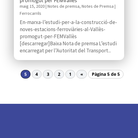
promogut per FEMVallès
maig 15, 2020
|
Notes de premsa
,
Notes de Premsa |
Ferrocarrils
En-marxa-l’estudi-per-a-la-construcció-de-
noves-estacions-ferroviàries-al-Vallès-
promogut-per-FEMVallès
[descarregar]Baixa Nota de premsa L’estudi
encarregat per l’Autoritat del Transport...
5
4
3
2
1
«
Pàgina 5 de 5