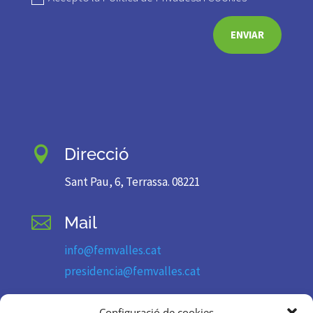
ENVIAR
Direcció

Sant Pau, 6, Terrassa. 08221
Mail

info@femvalles.cat
presidencia@femvalles.cat
Telèfon

Configuració de cookies