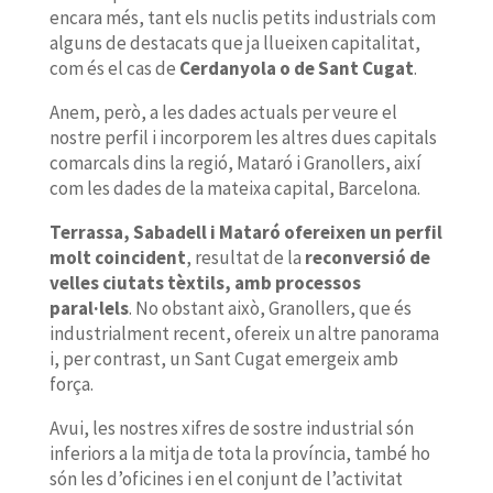
encara més, tant els nuclis petits industrials com
alguns de destacats que ja llueixen capitalitat,
com és el cas de
Cerdanyola o de Sant Cugat
.
Anem, però, a les dades actuals per veure el
nostre perfil i incorporem les altres dues capitals
comarcals dins la regió, Mataró i Granollers, així
com les dades de la mateixa capital, Barcelona.
Terrassa, Sabadell i Mataró ofereixen un perfil
molt coincident
, resultat de la
reconversió de
velles ciutats tèxtils, amb processos
paral·lels
. No obstant això, Granollers, que és
industrialment recent, ofereix un altre panorama
i, per contrast, un Sant Cugat emergeix amb
força.
Avui, les nostres xifres de sostre industrial són
inferiors a la mitja de tota la província, també ho
són les d’oficines i en el conjunt de l’activitat