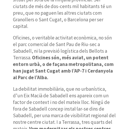
ciutats de més de dos-cents mil habitants té un
preu, que no paguen les altres ciutats com
Granollers o Sant Cugat, o Barcelona per ser
capital.
Oficines, o veritable activitat econòmica, no són
el parc comercial de Sant Pau de Riu-sec a
Sabadell, ni la previsió logística dels Bellots a
Terrassa.
Oficines són, més aviat, un potent
entorn urbà, o de façana metropolitana, com
han jugat Sant Cugat amb l’AP-7 i Cerdanyola
al Parc de l’Alba.
La debilitat immobiliària, que no urbanística,
d’un Eix Macià de Sabadell ens apareix com un
factor de context i no del mateix lloc. Ningú de
fora de Sabadell concep instal·lar-se dins de
Sabadell, per una marca de visibilitat regional del
nostre centre ciutat. I a Terrassa, tres quarts del
mateix.
Vam modernitzar els nostres centres