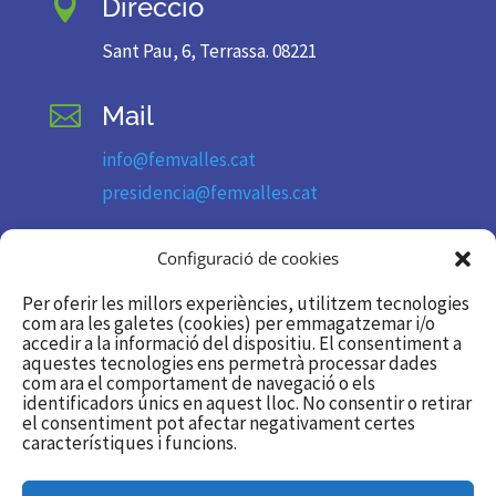
Direcció

Sant Pau, 6, Terrassa. 08221
Mail

info@femvalles.cat
presidencia@femvalles.cat
Telèfon

Configuració de cookies
93 736 11 09
Per oferir les millors experiències, utilitzem tecnologies
com ara les galetes (cookies) per emmagatzemar i/o
accedir a la informació del dispositiu. El consentiment a
Segueix-nos
aquestes tecnologies ens permetrà processar dades

com ara el comportament de navegació o els
identificadors únics en aquest lloc. No consentir o retirar
Twitter/X
el consentiment pot afectar negativament certes
característiques i funcions.
Linkedin