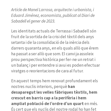
Article de Manel Larrosa, arquitecte i urbanista, i
Eduard Jiménez, economista, publicat al Diari de
Sabadell el gener de 2023.
Les identitats actuals de Terrassa i Sabadell són
fruit de la sortida de la crisi del tèxtil dels anys
setanta i de la consolidació de la inèrcia dels
darrers quaranta anys, en els quals allò que érem
ha passat a ser allò que som. El canvi ja assoleix
prou perspectiva històrica per fer-ne un retrat i
un balanç i per entendre si avui es poden efectuar
viratges o reorientacions de cara al futur.
En aquest temps hem renovat profundament els
nostres nuclis interiors, perquè
han
desaparegut les velles fàbriques tèxtils, hem
crescut en barris cap a la perifèria i hem
ampliat població de l’ordre d’un quart
en més.
És cert que els nuclis del nostre rodal ho han fet