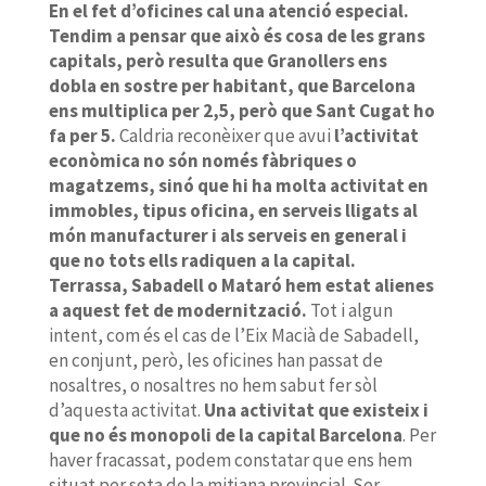
En el fet d’oficines cal una atenció especial.
Tendim a pensar que això és cosa de les grans
capitals, però resulta que Granollers ens
dobla en sostre per habitant, que Barcelona
ens multiplica per 2,5, però que Sant Cugat ho
fa per 5.
Caldria reconèixer que avui
l’activitat
econòmica no són només fàbriques o
magatzems, sinó que hi ha molta activitat en
immobles, tipus oficina, en serveis lligats al
món manufacturer i als serveis en general i
que no tots ells radiquen a la capital.
Terrassa, Sabadell o Mataró hem estat alienes
a aquest fet de modernització.
Tot i algun
intent, com és el cas de l’Eix Macià de Sabadell,
en conjunt, però, les oficines han passat de
nosaltres, o nosaltres no hem sabut fer sòl
d’aquesta activitat.
Una activitat que existeix i
que no és monopoli de la capital Barcelona
. Per
haver fracassat, podem constatar que ens hem
situat per sota de la mitjana provincial. Ser