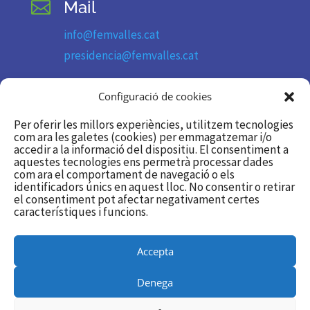
Mail

info@femvalles.cat
presidencia@femvalles.cat
Telèfon

Configuració de cookies
93 736 11 09
Per oferir les millors experiències, utilitzem tecnologies
com ara les galetes (cookies) per emmagatzemar i/o
accedir a la informació del dispositiu. El consentiment a
Segueix-nos
aquestes tecnologies ens permetrà processar dades

com ara el comportament de navegació o els
identificadors únics en aquest lloc. No consentir o retirar
Twitter/X
el consentiment pot afectar negativament certes
característiques i funcions.
Linkedin
Accepta
Utilitzem galetes per a oferir-te la millor experiència a la nostra
Denega
web.
Podeu esbrinar més sobre quines galetes estem utilitzant o