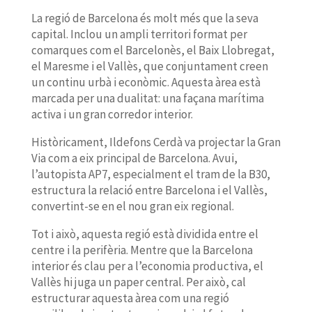
La regió de Barcelona és molt més que la seva
capital. Inclou un ampli territori format per
comarques com el Barcelonès, el Baix Llobregat,
el Maresme i el Vallès, que conjuntament creen
un continu urbà i econòmic. Aquesta àrea està
marcada per una dualitat: una façana marítima
activa i un gran corredor interior.
Històricament, Ildefons Cerdà va projectar la Gran
Via com a eix principal de Barcelona. Avui,
l’autopista AP7, especialment el tram de la B30,
estructura la relació entre Barcelona i el Vallès,
convertint-se en el nou gran eix regional.
Tot i això, aquesta regió està dividida entre el
centre i la perifèria. Mentre que la Barcelona
interior és clau per a l’economia productiva, el
Vallès hi juga un paper central. Per això, cal
estructurar aquesta àrea com una regió