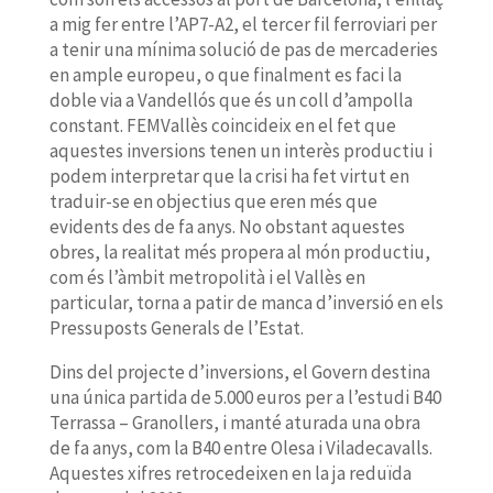
a mig fer entre l’AP7-A2, el tercer fil ferroviari per
a tenir una mínima solució de pas de mercaderies
en ample europeu, o que finalment es faci la
doble via a Vandellós que és un coll d’ampolla
constant. FEMVallès coincideix en el fet que
aquestes inversions tenen un interès productiu i
podem interpretar que la crisi ha fet virtut en
traduir-se en objectius que eren més que
evidents des de fa anys. No obstant aquestes
obres, la realitat més propera al món productiu,
com és l’àmbit metropolità i el Vallès en
particular, torna a patir de manca d’inversió en els
Pressuposts Generals de l’Estat.
Dins del projecte d’inversions, el Govern destina
una única partida de 5.000 euros per a l’estudi B40
Terrassa – Granollers, i manté aturada una obra
de fa anys, com la B40 entre Olesa i Viladecavalls.
Aquestes xifres retrocedeixen en la ja reduïda