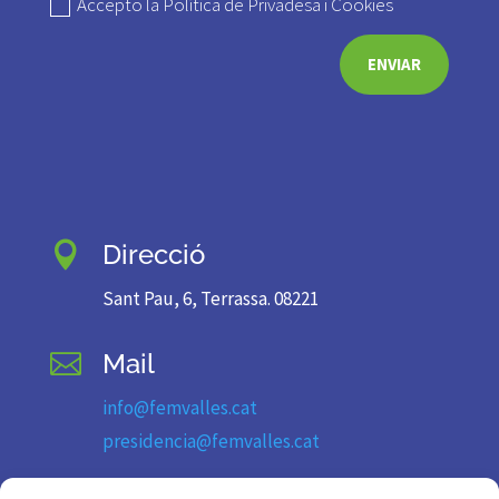
Accepto la Política de Privadesa i Cookies
ENVIAR
Direcció

Sant Pau, 6, Terrassa. 08221
Mail

info@femvalles.cat
presidencia@femvalles.cat