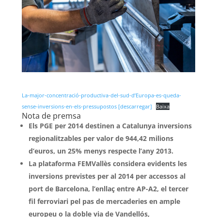
La-major-concentració-productiva-del-sud-d’Europa-es-queda-
sense-inversions-en-els-pressupostos [descarregar]
Baixa
Nota de premsa
Els PGE per 2014 destinen a Catalunya inversions
regionalitzables per valor de 944,42 milions
d’euros, un 25% menys respecte l’any 2013.
La plataforma FEMVallès considera evidents les
inversions previstes per al 2014 per accessos al
port de Barcelona, l’enllaç entre AP-A2, el tercer
fil ferroviari pel pas de mercaderies en ample
europeu o la doble via de Vandellós,