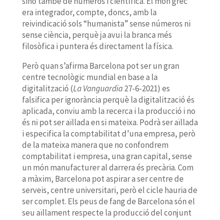
sinó també de números i científica. El món grec
era integrador, compte, doncs, amb la
reivindicació sols “humanista” sense números ni
sense ciència, perquè ja avui la branca més
filosòfica i puntera és directament la física.
Però quan s’afirma Barcelona pot ser un gran
centre tecnològic mundial en base a la
digitalització (
La Vanguardia
27-6-2021) es
falsifica per ignorància perquè la digitalització és
aplicada, conviu amb la recerca i la producció i no
és ni pot ser aïllada en si mateixa. Podrà ser aïllada
i especifica la comptabilitat d’una empresa, però
de la mateixa manera que no confondrem
comptabilitat i empresa, una gran capital, sense
un món manufacturer al darrera és precària. Com
a màxim, Barcelona pot aspirar a ser centre de
serveis, centre universitari, però el cicle hauria de
ser complet. Els peus de fang de Barcelona són el
seu aïllament respecte la producció del conjunt