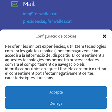
Mail

info@femvalles.cat
presidencia@femvalles.cat
Telèfon

Configuració de cookies
93 736 11 09
Per oferir les millors experiències, utilitzem tecnologies
com ara les galetes (cookies) per emmagatzemar i/o
accedir a la informació del dispositiu. El consentiment a
Segueix-nos
aquestes tecnologies ens permetrà processar dades

com ara el comportament de navegació o els
identificadors únics en aquest lloc. No consentir o retirar
Twitter/X
el consentiment pot afectar negativament certes
característiques i funcions.
Linkedin
Accepta
Utilitzem galetes per a oferir-te la millor experiència a la nostra
Denega
web.
Podeu esbrinar més sobre quines galetes estem utilitzant o