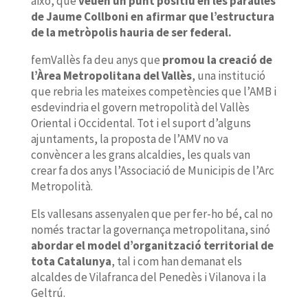
això, que
veuen un punt positiu en les paraules
de Jaume Collboni en afirmar que l’estructura
de la metròpolis hauria de ser federal.
femVallès fa deu anys que
promou la creació de
l’Àrea Metropolitana del Vallès
, una institució
que rebria les mateixes competències que l’AMB i
esdevindria el govern metropolità del Vallès
Oriental i Occidental. Tot i el suport d’alguns
ajuntaments, la proposta de l’AMV no va
convèncer a les grans alcaldies, les quals van
crear fa dos anys l’Associació de Municipis de l’Arc
Metropolità.
Els vallesans assenyalen que per fer-ho bé, cal no
només tractar la governança metropolitana, sinó
abordar el model d’organització territorial de
tota Catalunya
, tal i com han demanat els
alcaldes de Vilafranca del Penedès i Vilanova i la
Geltrú.