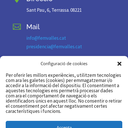
Sant Pau, 6, Terrassa. 08221
Mail

info@femvalles.cat
presidencia@femvalles.cat
Telèfon

Configuració de cookies
93 736 11 09
Per oferir les millors experiències, utilitzem tecnologies
com ara les galetes (cookies) per emmagatzemar i/o
accedir a la informació del dispositiu. El consentiment a
Segueix-nos

aquestes tecnologies ens permetrà processar dades
com ara el comportament de navegació o els
identificadors únics en aquest lloc. No consentir o retirar
Twitter/X
el consentiment pot afectar negativament certes
Linkedin
característiques i funcions.
Accepta