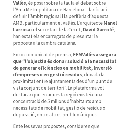
Vallès
, és posar sobre la taula el debat sobre
l’Àrea Metropolitana de Barcelona, clarificar i
definir l’àmbit regional i la perifèria d’aquesta
AMB, particularment el Vallès. L’arquitecte
Manel
Larrosa
i el secretari de la Cecot,
David Garrofé
,
han estat els encarregats de presentar la
proposta a la cambra catalana.
En un comunicat de premsa,
FEMVallès assegura
que “l’objectiu és donar solució a la necessitat
de generar eficiències en mobilitat, inversió
d’empreses o en gestió residus
, donada la
proximitat entre ajuntaments des d’un punt de
vista conjunt de territori”. La plataforma vol
destacar que en aquesta regió existeix una
concentració de 5 milions d’habitants amb
necessitats de mobilitat, gestió de residus o
depuració, entre altres problemàtiques.
Ente les seves propostes, consideren que