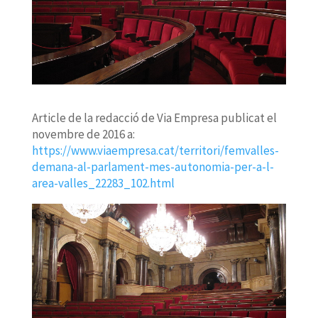
Article de la redacció de Via Empresa publicat el
novembre de 2016 a:
https://www.viaempresa.cat/territori/femvalles-
demana-al-parlament-mes-autonomia-per-a-l-
area-valles_22283_102.html