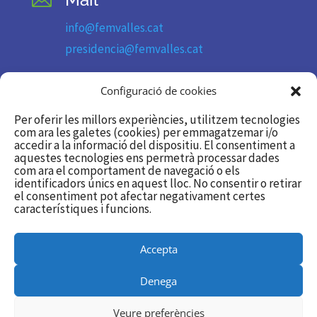

info@femvalles.cat
presidencia@femvalles.cat
Telèfon

Configuració de cookies
93 736 11 09
Per oferir les millors experiències, utilitzem tecnologies
com ara les galetes (cookies) per emmagatzemar i/o
accedir a la informació del dispositiu. El consentiment a
Segueix-nos
aquestes tecnologies ens permetrà processar dades

com ara el comportament de navegació o els
identificadors únics en aquest lloc. No consentir o retirar
Twitter/X
el consentiment pot afectar negativament certes
característiques i funcions.
Linkedin
Accepta
Utilitzem galetes per a oferir-te la millor experiència a la nostra
Denega
web.
Podeu esbrinar més sobre quines galetes estem utilitzant o
Veure preferències
desactivar-les en
Configurar
.